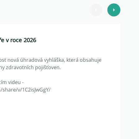
e v roce 2026
nost nová úhradová vyhláška, která obsahuje
ny zdravotních pojišťoven.
cím videu -
/share/v/1C2isJwGgY/
chevron_right