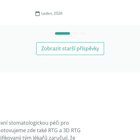
Leden, 2026
Zobrazit starší příspěvky
xní stomatologickou péči pro
 Zhotovujeme zde také RTG a 3D RTG
fikovaný tým lékařů zaručují, že