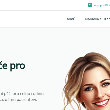
recepce@de
Domů
Nabídka služe
če pro
 péči pro celou rodinu.
 každému pacientovi.