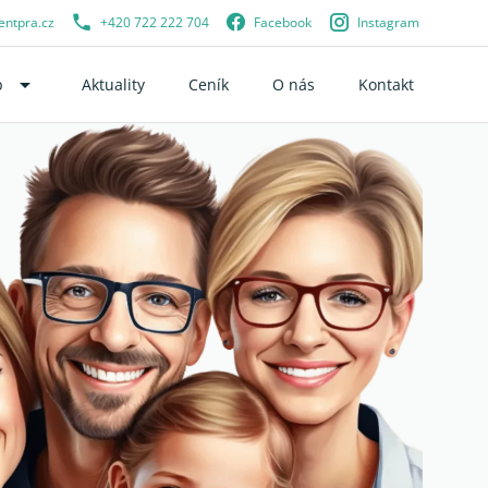
ntpra.cz
+420 722 222 704
Facebook
Instagram
arrow_drop_down
b
Aktuality
Ceník
O nás
Kontakt